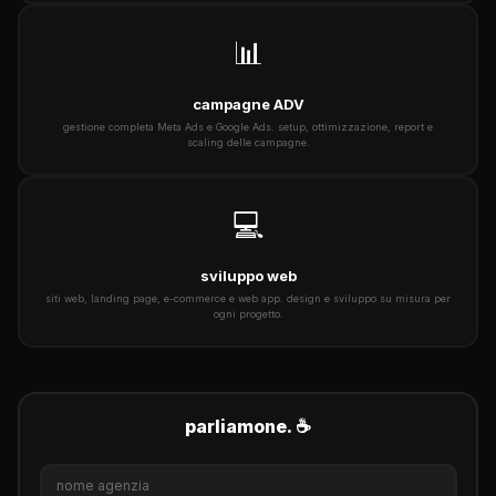
📊
campagne ADV
gestione completa Meta Ads e Google Ads. setup, ottimizzazione, report e
scaling delle campagne.
💻
sviluppo web
siti web, landing page, e-commerce e web app. design e sviluppo su misura per
ogni progetto.
parliamone. ☕