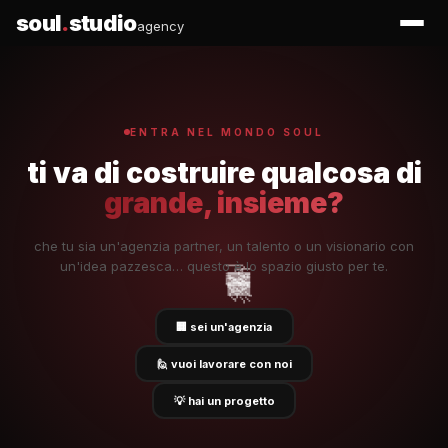
soul
.
studio
agency
ENTRA NEL MONDO SOUL
ti va di costruire qualcosa di
grande, insieme?
che tu sia un'agenzia partner, un talento o un visionario con
💼
un'idea pazzesca… questo è lo spazio giusto per te.
🤝
💼
🚀
🤝
🏢 sei un'agenzia
🙋 vuoi lavorare con noi
💡 hai un progetto