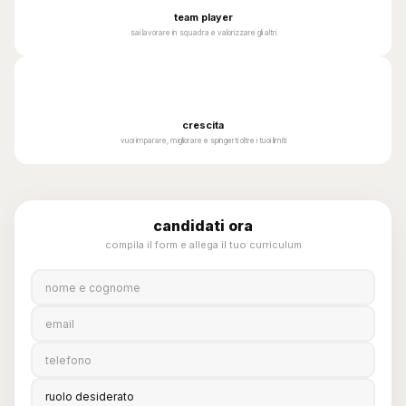
team player
sai lavorare in squadra e valorizzare gli altri
📈
crescita
vuoi imparare, migliorare e spingerti oltre i tuoi limiti
candidati ora
compila il form e allega il tuo curriculum