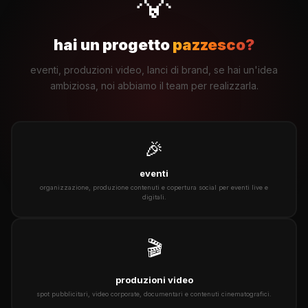
💡
hai un progetto
pazzesco?
eventi, produzioni video, lanci di brand, se hai un'idea
ambiziosa, noi abbiamo il team per realizzarla.
🎉
eventi
organizzazione, produzione contenuti e copertura social per eventi live e
digitali.
🎬
produzioni video
spot pubblicitari, video corporate, documentari e contenuti cinematografici.