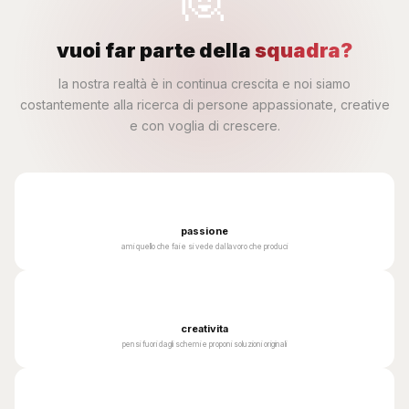
vuoi far parte della
squadra?
la nostra realtà è in continua crescita e noi siamo
costantemente alla ricerca di persone appassionate, creative
e con voglia di crescere.
🔥
passione
ami quello che fai e si vede dal lavoro che produci
🎨
creativita
pensi fuori dagli schemi e proponi soluzioni originali
🤝