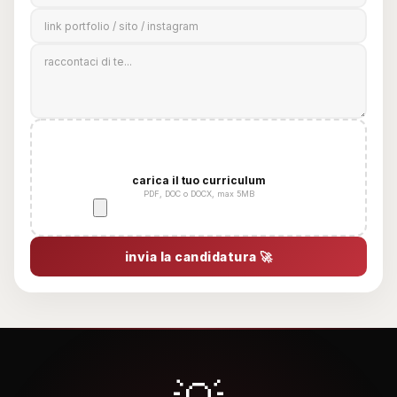
📎
carica il tuo curriculum
PDF, DOC o DOCX, max 5MB